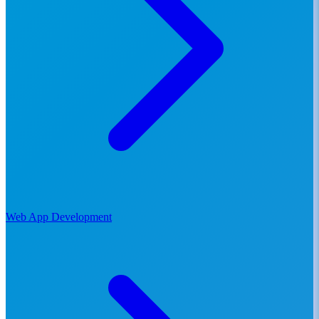
Web App Development