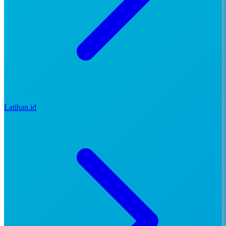
Latihan.id